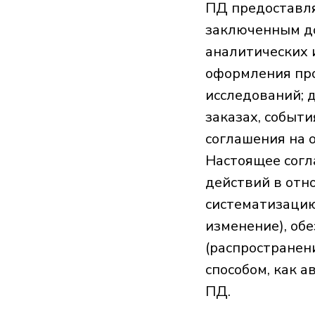
ПД предоставля
заключенным до
аналитических 
оформления про
исследований; 
заказах, событи
соглашения на о
Настоящее согл
действий в отно
систематизацию
изменение), об
(распространени
способом, как 
ПД.