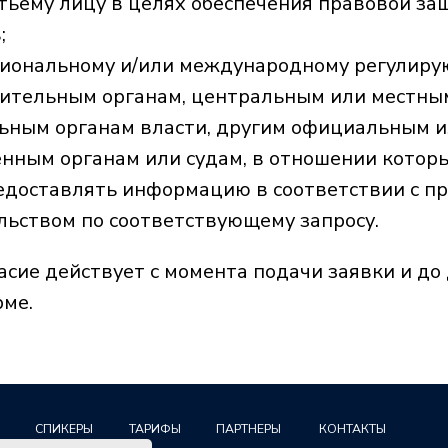
тьему лицу в целях обеспечения правовой з
;
иональному и/или международному регулиру
ительным органам, центральным или местны
ьным органам власти, другим официальным 
енным органам или судам, в отношении кото
едоставлять информацию в соответствии с 
ИКЕРЫ
ТАРИФЫ
ПАРТНЕРЫ
КОНТАКТЫ
ЗИМНИЙ BALTIC
льством по соответствующему запросу.
Согласие на получение рекламной рассылки и рекламных сообщений
асие действует с момента подачи заявки и до
ме.