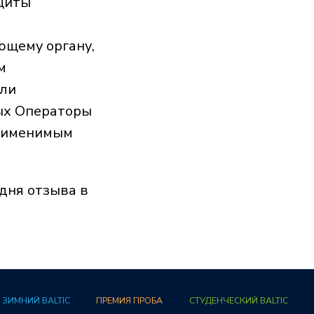
ащиты
ющему органу,
м
или
рых Операторы
применимым
ПРЕМИЯ ПРОБА
СТУДЕНЧЕСКИЙ BALTIC
 дня отзыва в