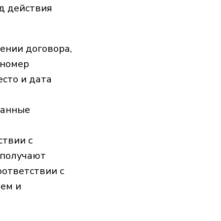
д действия
ении договора,
 номер
есто и дата
данные
ствии с
 получают
оответствии с
ем и