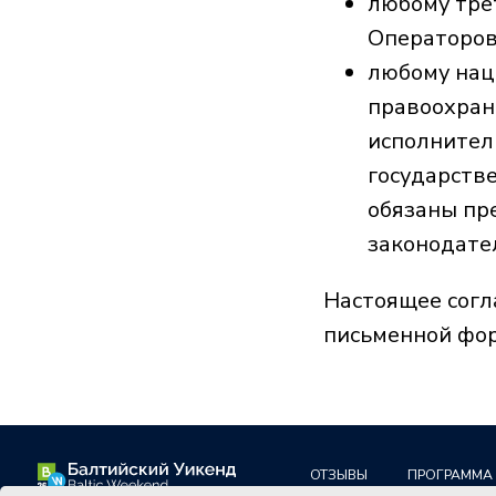
любому тре
Операторов
любому нац
правоохран
исполнител
государств
обязаны пр
ОТЗЫВЫ
ПРОГРАММА
СП
законодате
Политика обработки персональных данных
Настоящее согл
письменной фор