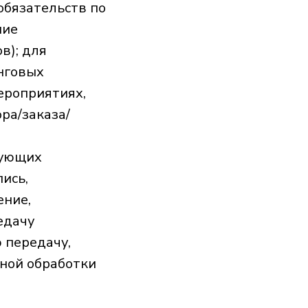
обязательств по
ние
в); для
нговых
ероприятиях,
ора/заказа/
дующих
пись,
ение,
едачу
 передачу,
нной обработки