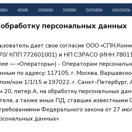
ЗИМНИ
АРХИВ
СПИКЕРЫ
ТАРИФЫ
ПАРТНЕРЫ
КОНТАКТЫ
BALTIC
а обработку персональных данных
зователь дает свое согласие ООО «СПН.Ком
70/ КПП 772601001) и НП СЗРАСО (ИНН 7801
лее — «Операторы») - Операторам персональ
ным по адресу: 117105, г. Москва, Варшавское
/пом/ком 1/1/15 и 197022, г. Санкт-Петербург,
м 20, литер А, на обработку персональных да
теля, а также иных ПД, ставших известными 
 требованиями Федерального закона от 27 ию
рсональных данных».