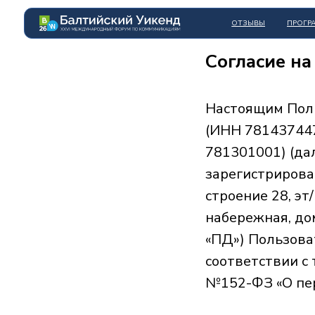
ОТЗЫВЫ
ПРОГРАММА
Согласие н
Настоящим Поль
(ИНН 78143744
781301001) (да
зарегистрирован
строение 28, эт
набережная, до
«ПД») Пользова
соответствии с
№152-ФЗ «О пе