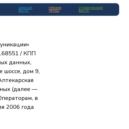
Й
ПРЕМИЯ
СТУДЕНЧЕСКИЙ
ПРОБА
BALTIC
муникации»
168551 / КПП
ных данных,
 шоссе, дом 9,
 Аптекарская
нных (далее —
Операторам, в
ля 2006 года