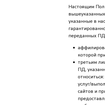
Настоящим Поль
вышеуказанных
указанные в на
гарантированн
переданных ПД
аффилирова
которой пр
третьим ли
ПД, указанн
относиться:
услуг/выпо
сайтов и п
предоставл