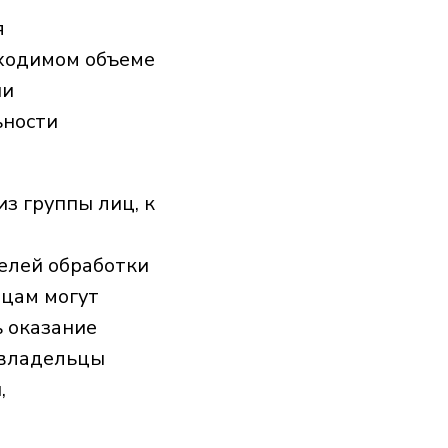
я
ходимом объеме
ии
ьности
з группы лиц, к
елей обработки
ицам могут
ь оказание
 владельцы
,